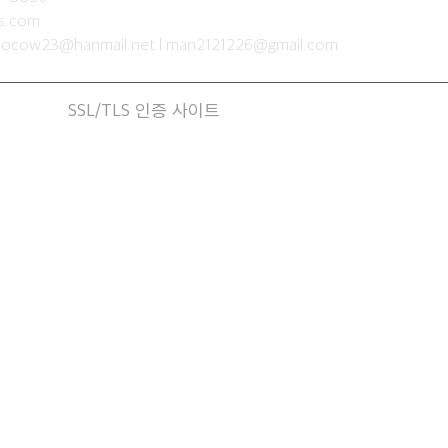
is.com
socow23@hanmail.net
l
man2121226@gmail.com
SSL/TLS 인증 사이트