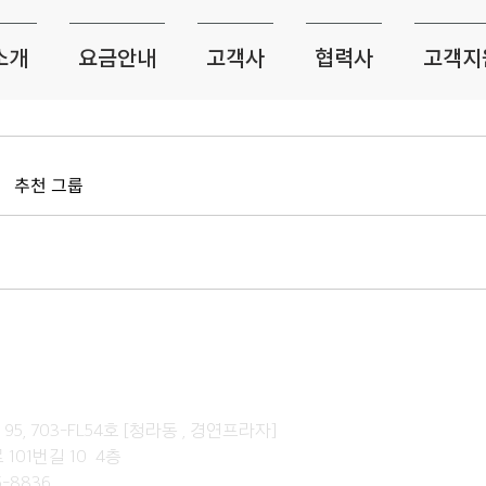
소개
요금안내
고객사
협력사
고객지
추천 그룹
, 703-FL54호 [청라동 , 경연프라자]
101번길 10 4층
5-8836